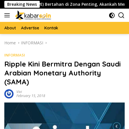
Skip
Pepe ($PEPE) Bertahan di Zona Penting, Akankah Memicu Lonjak
Breaking News
to
content
About
Advertise
Kontak
Home
INFORMASI
INFORMASI
Ripple Kini Bermitra Dengan Saudi
Arabian Monetary Authority
(SAMA)
Vivi
February 15, 2018