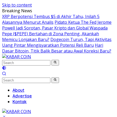
Skip to content
Breaking News
XRP Berpotensi Tembus $5 di Akhir Tahu, Inilah 5
Alasannya Menurut Analis
Pidato Ketua The Fed Jerome
Powell Jadi Sorotan, Pasar Kripto dan Global Waspada
Pepe ($PEPE) Bertahan di Zona Penting, Akankah
Memicu Lonjakan Baru?
Dogecoin Turun, Tapi Aktivitas
Uang Pintar Mengisyaratkan Potensi Reli Baru
Hari
Dasar Bitcoin, Titik Balik Besar atau Awal Koreksi Baru?
About
Advertise
Kontak