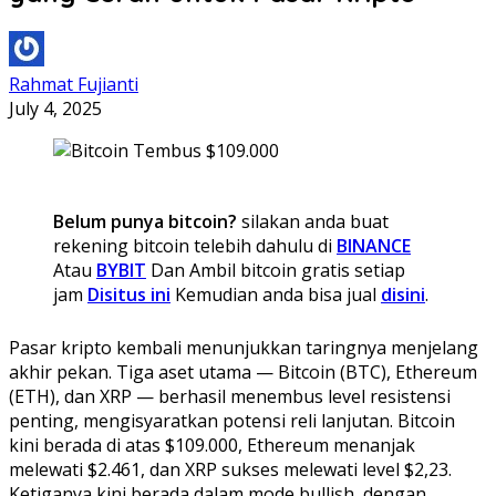
Rahmat Fujianti
July 4, 2025
Belum punya bitcoin?
silakan anda buat
rekening bitcoin telebih dahulu di
BINANCE
Atau
BYBIT
Dan Ambil bitcoin gratis setiap
jam
Disitus ini
Kemudian anda bisa jual
disini
.
Pasar kripto kembali menunjukkan taringnya menjelang
akhir pekan. Tiga aset utama — Bitcoin (BTC), Ethereum
(ETH), dan XRP — berhasil menembus level resistensi
penting, mengisyaratkan potensi reli lanjutan. Bitcoin
kini berada di atas $109.000, Ethereum menanjak
melewati $2.461, dan XRP sukses melewati level $2,23.
Ketiganya kini berada dalam mode bullish, dengan