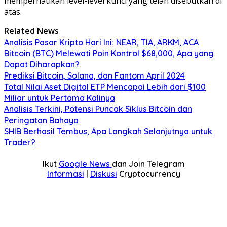
memperhatikan level-level kunci yang telah disebutkan di
atas.
Related News
Analisis Pasar Kripto Hari Ini: NEAR, TIA, ARKM, ACA
Bitcoin (BTC) Melewati Poin Kontrol $68,000, Apa yang
Dapat Diharapkan?
Prediksi Bitcoin, Solana, dan Fantom April 2024
Total Nilai Aset Digital ETP Mencapai Lebih dari $100
Miliar untuk Pertama Kalinya
Analisis Terkini, Potensi Puncak Siklus Bitcoin dan
Peringatan Bahaya
SHIB Berhasil Tembus, Apa Langkah Selanjutnya untuk
Trader?
Ikut
Google News
dan Join Telegram
Informasi
|
Diskusi
Cryptocurrency