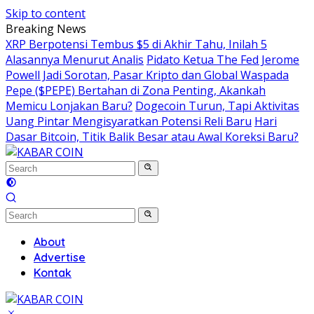
Skip to content
Breaking News
XRP Berpotensi Tembus $5 di Akhir Tahu, Inilah 5
Alasannya Menurut Analis
Pidato Ketua The Fed Jerome
Powell Jadi Sorotan, Pasar Kripto dan Global Waspada
Pepe ($PEPE) Bertahan di Zona Penting, Akankah
Memicu Lonjakan Baru?
Dogecoin Turun, Tapi Aktivitas
Uang Pintar Mengisyaratkan Potensi Reli Baru
Hari
Dasar Bitcoin, Titik Balik Besar atau Awal Koreksi Baru?
About
Advertise
Kontak