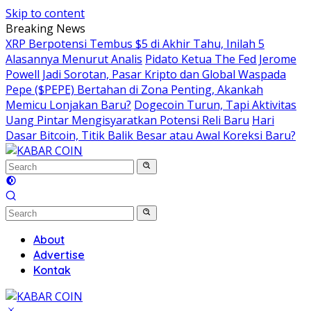
Skip to content
Breaking News
XRP Berpotensi Tembus $5 di Akhir Tahu, Inilah 5
Alasannya Menurut Analis
Pidato Ketua The Fed Jerome
Powell Jadi Sorotan, Pasar Kripto dan Global Waspada
Pepe ($PEPE) Bertahan di Zona Penting, Akankah
Memicu Lonjakan Baru?
Dogecoin Turun, Tapi Aktivitas
Uang Pintar Mengisyaratkan Potensi Reli Baru
Hari
Dasar Bitcoin, Titik Balik Besar atau Awal Koreksi Baru?
About
Advertise
Kontak