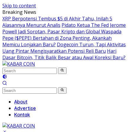
Skip to content
Breaking News
XRP Berpotensi Tembus $5 di Akhir Tahu, Inilah 5
Alasannya Menurut Analis
Pidato Ketua The Fed Jerome
Powell Jadi Sorotan, Pasar Kripto dan Global Waspada
Pepe ($PEPE) Bertahan di Zona Penting, Akankah
Memicu Lonjakan Baru?
Dogecoin Turun, Tapi Aktivitas
Uang Pintar Mengisyaratkan Potensi Reli Baru
Hari
Dasar Bitcoin, Titik Balik Besar atau Awal Koreksi Baru?
About
Advertise
Kontak