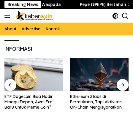
Skip
ipto dan Global Waspada
Breaking News
Pepe ($PEPE) Bertahan di Zona
to
content
About
Advertise
Kontak
INFORMASI
 Bisa Hadir
Ethereum Stabil di
DeXRP Inovasi
, Awal Era
Permukaan, Tapi Aktivitas
Terdesentrali
Meme Coin?
On-Chain Mengisyaratkan
Dibangun di A
Pergerakan Besar