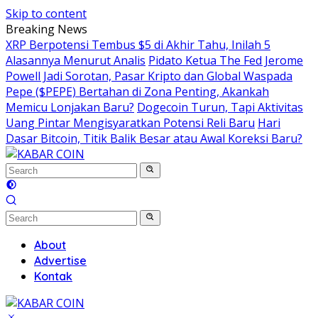
Skip to content
Breaking News
XRP Berpotensi Tembus $5 di Akhir Tahu, Inilah 5
Alasannya Menurut Analis
Pidato Ketua The Fed Jerome
Powell Jadi Sorotan, Pasar Kripto dan Global Waspada
Pepe ($PEPE) Bertahan di Zona Penting, Akankah
Memicu Lonjakan Baru?
Dogecoin Turun, Tapi Aktivitas
Uang Pintar Mengisyaratkan Potensi Reli Baru
Hari
Dasar Bitcoin, Titik Balik Besar atau Awal Koreksi Baru?
About
Advertise
Kontak