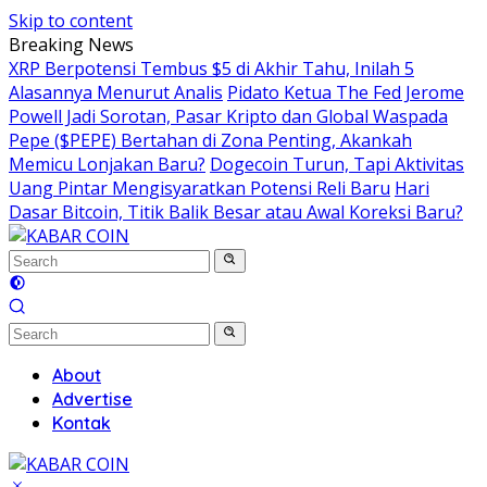
Skip to content
Breaking News
XRP Berpotensi Tembus $5 di Akhir Tahu, Inilah 5
Alasannya Menurut Analis
Pidato Ketua The Fed Jerome
Powell Jadi Sorotan, Pasar Kripto dan Global Waspada
Pepe ($PEPE) Bertahan di Zona Penting, Akankah
Memicu Lonjakan Baru?
Dogecoin Turun, Tapi Aktivitas
Uang Pintar Mengisyaratkan Potensi Reli Baru
Hari
Dasar Bitcoin, Titik Balik Besar atau Awal Koreksi Baru?
About
Advertise
Kontak