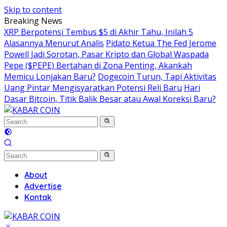
Skip to content
Breaking News
XRP Berpotensi Tembus $5 di Akhir Tahu, Inilah 5
Alasannya Menurut Analis
Pidato Ketua The Fed Jerome
Powell Jadi Sorotan, Pasar Kripto dan Global Waspada
Pepe ($PEPE) Bertahan di Zona Penting, Akankah
Memicu Lonjakan Baru?
Dogecoin Turun, Tapi Aktivitas
Uang Pintar Mengisyaratkan Potensi Reli Baru
Hari
Dasar Bitcoin, Titik Balik Besar atau Awal Koreksi Baru?
About
Advertise
Kontak