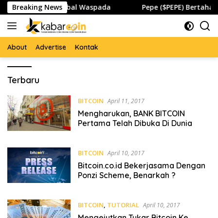
Skip
ar Kripto dan Global Waspada
Breaking News
Pepe ($PEPE) Bertahan d
to
content
About
Advertise
Kontak
KABAR
Terbaru
COIN
BITCOIN
April 11, 2017
Mengharukan, BANK BITCOIN
Pertama Telah Dibuka Di Dunia
BITCOIN
April 10, 2017
Bitcoin.co.id Bekerjasama Dengan
Ponzi Scheme, Benarkah ?
BITCOIN
,
TUTORIAL
April 10, 2017
Mengejutkan Tukar Bitcoin Ke