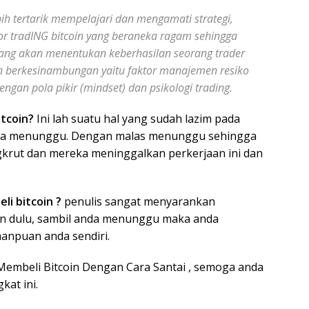
ih tertarik mempelajari dan mengamati strategi,
tor tradING bitcoin yang beraneka ragam sehingga
yang akan menentukan keberhasilan seorang trader
an berkesinambungan yaitu faktor manajemen resiko
engan pola pikir (mindset) dan psikologi trading.
tcoin?
Ini lah suatu hal yang sudah lazim pada
ata menunggu. Dengan malas menunggu sehingga
gkrut dan mereka meninggalkan perkerjaan ini dan
i bitcoin ?
penulis sangat menyarankan
un dulu, sambil anda menunggu maka anda
anpuan anda sendiri.
embeli Bitcoin Dengan Cara Santai , semoga anda
kat ini.