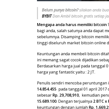
Belum punya bitcoin?
silakan anda buat
BYBIT
Dan Ambil bitcoin gratis setiap 
Mengapa anda harus memiliki bitcoin 
bagi anda, salah satunya anda dapat m
sebelumnya. Disamping bitcoin memiliki 
tinggi diseluruh market bitcoin online d
Keuntungan anda membeli bitcoin ditah
ini memang sagat cocok dijadikan seba
Berdasarkan harga jual pada tanggal 01 
harga yang fantastic yaitu : 2 JT.
Penulis sendiri mencoba peruntungan
14.854.455
pada tanggal 01 april 2017
sebesar
Rp. 29,708,910
, kemudian penu
15.689.100
. Dengan terjualnya
2 BTC x 
keuntungan dengan jumlah
Rp. 1,669,