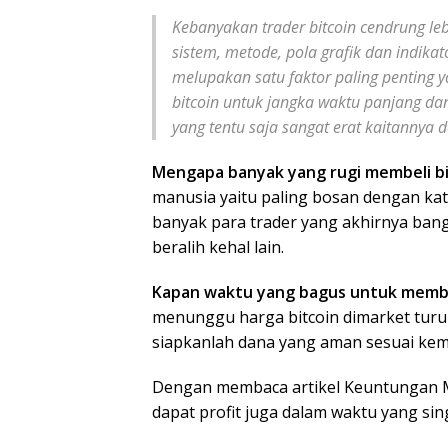
Kebanyakan trader bitcoin cendrung leb
sistem, metode, pola grafik dan indika
melupakan satu faktor paling penting 
bitcoin untuk jangka waktu panjang d
yang tentu saja sangat erat kaitannya d
Mengapa banyak yang rugi membeli bi
manusia yaitu paling bosan dengan k
banyak para trader yang akhirnya ban
beralih kehal lain.
Kapan waktu yang bagus untuk membel
menunggu harga bitcoin dimarket tur
siapkanlah dana yang aman sesuai kem
Dengan membaca artikel Keuntungan M
dapat profit juga dalam waktu yang sing