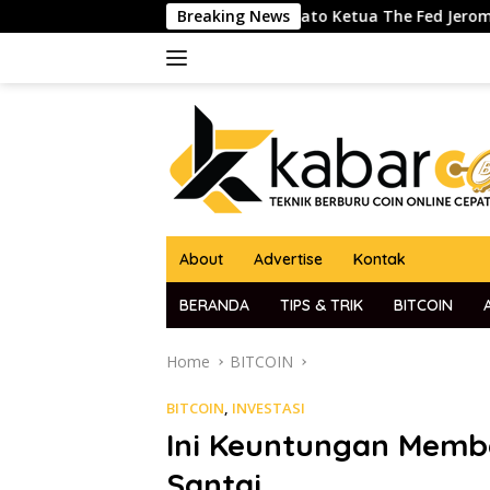
Skip
rut Analis
Pidato Ketua The Fed Jerome Powell Jadi So
Breaking News
to
content
About
Advertise
Kontak
BERANDA
TIPS & TRIK
BITCOIN
Home
BITCOIN
BITCOIN
,
INVESTASI
Ini Keuntungan Membe
Santai