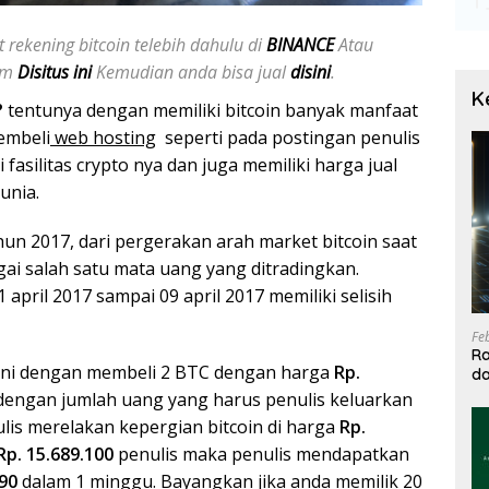
 rekening bitcoin telebih dahulu di
BINANCE
Atau
jam
Disitus ini
Kemudian anda bisa jual
disini
.
K
?
tentunya dengan memiliki bitcoin banyak manfaat
embeli
web hosting
seperti pada postingan penulis
fasilitas crypto nya dan juga memiliki harga jual
unia.
un 2017, dari pergerakan arah market bitcoin saat
gai salah satu mata uang yang ditradingkan.
april 2017 sampai 09 april 2017 memiliki selisih
Fe
Ra
 ini dengan membeli 2 BTC dengan harga
Rp.
da
T
 dengan jumlah uang yang harus penulis keluarkan
lis merelakan kepergian bitcoin di harga
Rp.
Rp. 15.689.100
penulis maka penulis mendapatkan
290
dalam 1 minggu. Bayangkan jika anda memilik 20