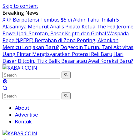
Skip to content
Breaking News
XRP Berpotensi Tembus $5 di Akhir Tahu, Inilah 5
Alasannya Menurut Analis
Pidato Ketua The Fed Jerome
Powell Jadi Sorotan, Pasar Kripto dan Global Waspada
Pepe ($PEPE) Bertahan di Zona Penting, Akankah
Memicu Lonjakan Baru?
Dogecoin Turun, Tapi Aktivitas
Uang Pintar Mengisyaratkan Potensi Reli Baru
Hari
Dasar Bitcoin, Titik Balik Besar atau Awal Koreksi Baru?
About
Advertise
Kontak