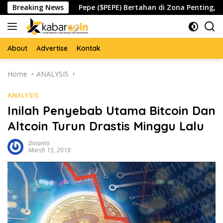
Skip
pada
Breaking News
Pepe ($PEPE) Bertahan di Zona Penting, Akankah 
to
content
About
Advertise
Kontak
Home
ANALYSIS
ANALYSIS
Inilah Penyebab Utama Bitcoin Dan
Altcoin Turun Drastis Minggu Lalu
Dinanto
March 15, 2018