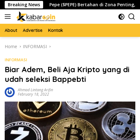
Skip
spada
Breaking News
Pepe ($PEPE) Bertahan di Zona Penting, Akankah
to
content
About
Advertise
Kontak
Home
INFORMASI
INFORMASI
Biar Adem, Beli Aja Kripto yang di
udah seleksi Bappebti
Ahmad Lintang Arifin
February 18, 2022