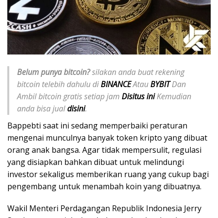
Belum punya bitcoin?
silakan anda buat rekening
bitcoin telebih dahulu di
BINANCE
Atau
BYBIT
Dan
Ambil bitcoin gratis setiap jam
Disitus ini
Kemudian
anda bisa jual
disini
.
Bappebti saat ini sedang memperbaiki peraturan
mengenai munculnya banyak token kripto yang dibuat
orang anak bangsa. Agar tidak mempersulit, regulasi
yang disiapkan bahkan dibuat untuk melindungi
investor sekaligus memberikan ruang yang cukup bagi
pengembang untuk menambah koin yang dibuatnya.
Wakil Menteri Perdagangan Republik Indonesia Jerry