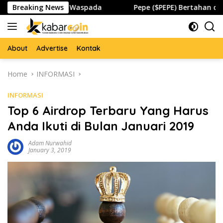
Skip
dan Global Waspada
Breaking News
Pepe ($PEPE) Bertahan di Zona Pent
to
content
About
Advertise
Kontak
Home
INFORMASI
INFORMASI
Top 6 Airdrop Terbaru Yang Harus
Anda Ikuti di Bulan Januari 2019
Adam Nurwahid
January 3, 2019