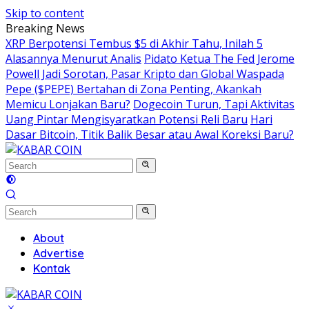
Skip to content
Breaking News
XRP Berpotensi Tembus $5 di Akhir Tahu, Inilah 5
Alasannya Menurut Analis
Pidato Ketua The Fed Jerome
Powell Jadi Sorotan, Pasar Kripto dan Global Waspada
Pepe ($PEPE) Bertahan di Zona Penting, Akankah
Memicu Lonjakan Baru?
Dogecoin Turun, Tapi Aktivitas
Uang Pintar Mengisyaratkan Potensi Reli Baru
Hari
Dasar Bitcoin, Titik Balik Besar atau Awal Koreksi Baru?
About
Advertise
Kontak