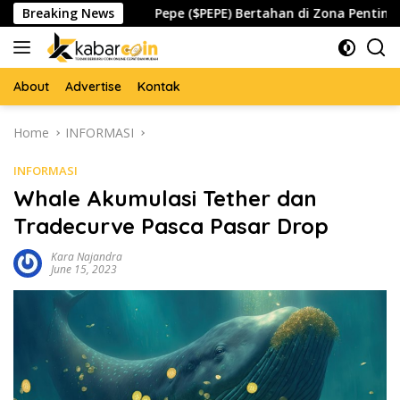
Skip
spada
Breaking News
Pepe ($PEPE) Bertahan di Zona Penting, Akankah
to
content
About
Advertise
Kontak
Home
INFORMASI
INFORMASI
Whale Akumulasi Tether dan
Tradecurve Pasca Pasar Drop
Kara Najandra
June 15, 2023