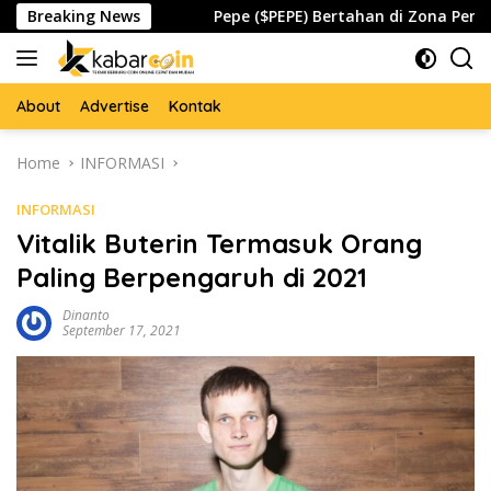
Skip
al Waspada
Breaking News
Pepe ($PEPE) Bertahan di Zona Penting, Ak
to
content
About
Advertise
Kontak
Home
INFORMASI
INFORMASI
Vitalik Buterin Termasuk Orang
Paling Berpengaruh di 2021
Dinanto
September 17, 2021