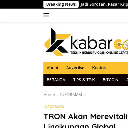
Skip
 The Fed Jerome Powell Jadi Sorotan, Pasar Kripto dan Global
Breaking News
to
content
About
Advertise
Kontak
BERANDA
TIPS & TRIK
BITCOIN
Home
INFORMASI
INFORMASI
TRON Akan Merevitalis
Lingkungan Global