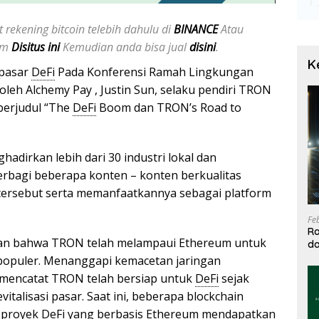
 rekening bitcoin telebih dahulu di
BINANCE
Atau
jam
Disitus ini
Kemudian anda bisa jual
disini
.
K
 pasar
DeFi
Pada Konferensi Ramah Lingkungan
leh Alchemy Pay , Justin Sun, selaku pendiri TRON
berjudul “The
DeFi
Boom dan TRON’s Road to
adirkan lebih dari 30 industri lokal dan
erbagi beberapa konten – konten berkualitas
a tersebut serta memanfaatkannya sebagai platform
Fe
Ra
kan bahwa TRON telah melampaui Ethereum untuk
da
T
 populer. Menanggapi kemacetan jaringan
n mencatat TRON telah bersiap untuk
DeFi
sejak
alisasi pasar. Saat ini, beberapa blockchain
n proyek
DeFi
yang berbasis Ethereum mendapatkan