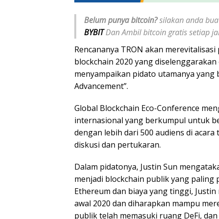
Belum punya bitcoin?
silakan anda buat
BYBIT
Dan Ambil bitcoin gratis setiap 
Rencananya TRON akan merevitalisasi
blockchain 2020 yang diselenggarakan o
menyampaikan pidato utamanya yang 
Advancement”.
Global Blockchain Eco-Conference mengh
internasional yang berkumpul untuk b
dengan lebih dari 500 audiens di acar
diskusi dan pertukaran.
Dalam pidatonya, Justin Sun mengata
menjadi blockchain publik yang paling
Ethereum dan biaya yang tinggi, Justi
awal 2020 dan diharapkan mampu merevit
publik telah memasuki ruang
DeFi
, da