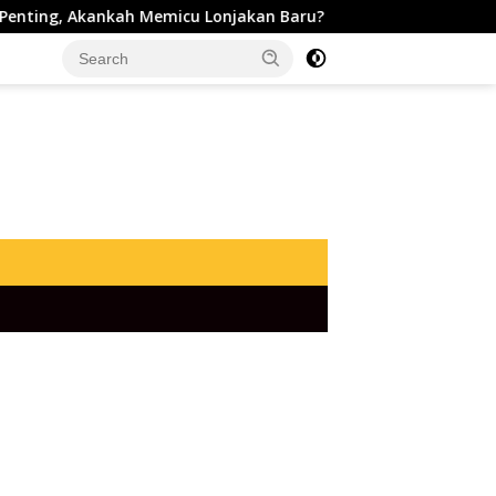
ah Memicu Lonjakan Baru?
Dogecoin Turun, Tapi Aktivit