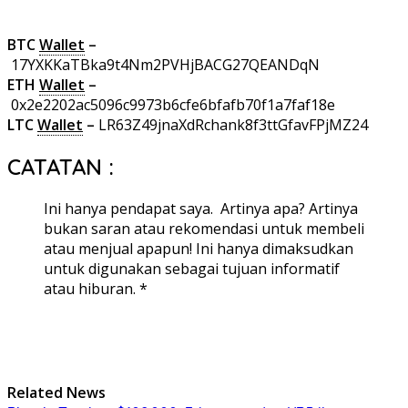
BTC
Wallet
–
17YXKKaTBka9t4Nm2PVHjBACG27QEANDqN
ETH
Wallet
–
0x2e2202ac5096c9973b6cfe6bfafb70f1a7faf18e
LTC
Wallet
–
LR63Z49jnaXdRchank8f3ttGfavFPjMZ24
CATATAN :
Ini hanya pendapat saya. Artinya apa? Artinya
bukan saran atau rekomendasi untuk membeli
atau menjual apapun! Ini hanya dimaksudkan
untuk digunakan sebagai tujuan informatif
atau hiburan. *
Related News