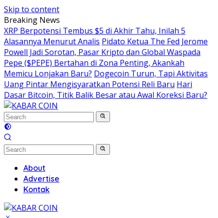
Skip to content
Breaking News
XRP Berpotensi Tembus $5 di Akhir Tahu, Inilah 5
Alasannya Menurut Analis
Pidato Ketua The Fed Jerome
Powell Jadi Sorotan, Pasar Kripto dan Global Waspada
Pepe ($PEPE) Bertahan di Zona Penting, Akankah
Memicu Lonjakan Baru?
Dogecoin Turun, Tapi Aktivitas
Uang Pintar Mengisyaratkan Potensi Reli Baru
Hari
Dasar Bitcoin, Titik Balik Besar atau Awal Koreksi Baru?
About
Advertise
Kontak