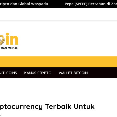
bal Waspada
Pepe ($PEPE) Bertahan di Zona Penting, Ak
ALT-COINS
KAMUS CRYPTO
WALLET BITCOIN
yptocurrency Terbaik Untuk
t