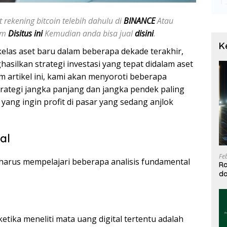
 rekening bitcoin telebih dahulu di
BINANCE
Atau
jam
Disitus ini
Kemudian anda bisa jual
disini
.
K
 kelas aset baru dalam beberapa dekade terakhir,
silkan strategi investasi yang tepat didalam aset
am artikel ini, kami akan menyoroti beberapa
strategi jangka panjang dan jangka pendek paling
ang ingin profit di pasar yang sedang anjlok
al
Fe
 harus mempelajari beberapa analisis fundamental
Ra
da
T
tika meneliti mata uang digital tertentu adalah