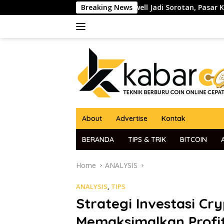
Skip
tua The Fed Jerome Powell Jadi Sorotan, Pasar Kripto dan Glo
Breaking News
to
content
About
Advertise
Kontak
BERANDA
TIPS & TRIK
BITCOIN
Home
ANALYSIS
ANALYSIS
,
TIPS
Strategi Investasi Cr
Memaksimalkan Profi