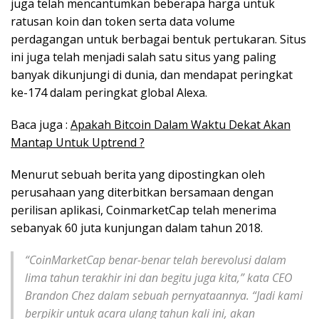
juga telah mencantumkan beberapa harga untuk
ratusan koin dan token serta data volume
perdagangan untuk berbagai bentuk pertukaran. Situs
ini juga telah menjadi salah satu situs yang paling
banyak dikunjungi di dunia, dan mendapat peringkat
ke-174 dalam peringkat global Alexa.
Baca juga :
Apakah Bitcoin Dalam Waktu Dekat Akan
Mantap Untuk Uptrend ?
Menurut sebuah berita yang dipostingkan oleh
perusahaan yang diterbitkan bersamaan dengan
perilisan aplikasi, CoinmarketCap telah menerima
sebanyak 60 juta kunjungan dalam tahun 2018.
“CoinMarketCap benar-benar telah berevolusi dalam
lima tahun terakhir ini dan begitu juga kita,” kata CEO
Brandon Chez dalam sebuah pernyataannya. “Jadi kami
berpikir untuk acara ulang tahun kali ini, akan