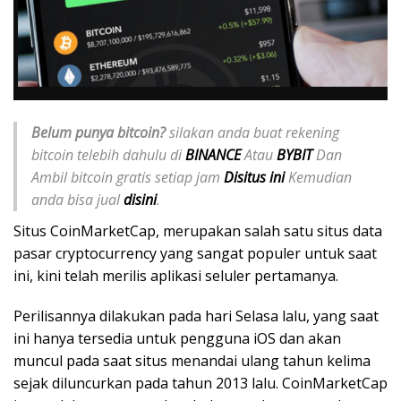
Belum punya bitcoin?
silakan anda buat rekening
bitcoin telebih dahulu di
BINANCE
Atau
BYBIT
Dan
Ambil bitcoin gratis setiap jam
Disitus ini
Kemudian
anda bisa jual
disini
.
Situs CoinMarketCap, merupakan salah satu situs data
pasar cryptocurrency yang sangat populer untuk saat
ini, kini telah merilis aplikasi seluler pertamanya.
Perilisannya dilakukan pada hari Selasa lalu, yang saat
ini hanya tersedia untuk pengguna iOS dan akan
muncul pada saat situs menandai ulang tahun kelima
sejak diluncurkan pada tahun 2013 lalu. CoinMarketCap