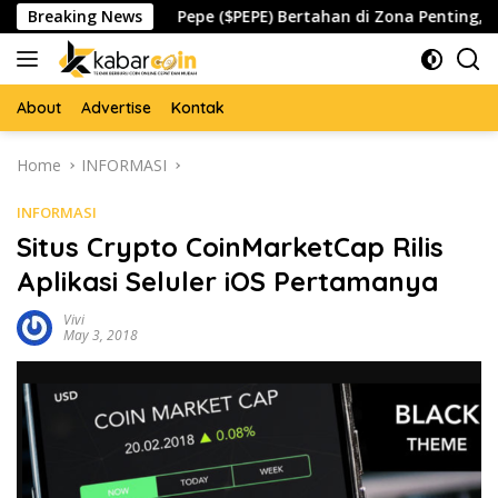
Skip
spada
Breaking News
Pepe ($PEPE) Bertahan di Zona Penting, Akankah
to
content
About
Advertise
Kontak
Home
INFORMASI
INFORMASI
Situs Crypto CoinMarketCap Rilis
Aplikasi Seluler iOS Pertamanya
Vivi
May 3, 2018