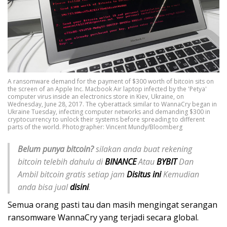
A ransomware demand for the payment of $300 worth of bitcoin sits on
the screen of an Apple Inc. Macbook Air laptop infected by the 'Petya'
computer virus inside an electronics store in Kiev, Ukraine, on
Wednesday, June 28, 2017. The cyberattack similar to WannaCry began in
Ukraine Tuesday, infecting computer networks and demanding $300 in
cryptocurrency to unlock their systems before spreading to different
parts of the world. Photographer: Vincent Mundy/Bloomberg
Belum punya bitcoin?
silakan anda buat rekening
bitcoin telebih dahulu di
BINANCE
Atau
BYBIT
Dan
Ambil bitcoin gratis setiap jam
Disitus ini
Kemudian
anda bisa jual
disini
.
Semua orang pasti tau dan masih mengingat serangan
ransomware WannaCry yang terjadi secara global.