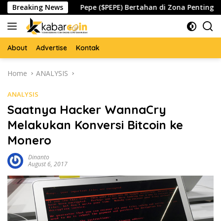
Skip
spada
Breaking News
Pepe ($PEPE) Bertahan di Zona Penting, Akankah
to
content
About
Advertise
Kontak
Home
ANALYSIS
ANALYSIS
Saatnya Hacker WannaCry
Melakukan Konversi Bitcoin ke
Monero
Dinanto
August 6, 2017