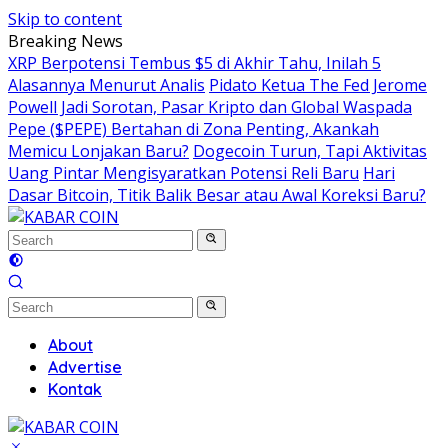
Skip to content
Breaking News
XRP Berpotensi Tembus $5 di Akhir Tahu, Inilah 5
Alasannya Menurut Analis
Pidato Ketua The Fed Jerome
Powell Jadi Sorotan, Pasar Kripto dan Global Waspada
Pepe ($PEPE) Bertahan di Zona Penting, Akankah
Memicu Lonjakan Baru?
Dogecoin Turun, Tapi Aktivitas
Uang Pintar Mengisyaratkan Potensi Reli Baru
Hari
Dasar Bitcoin, Titik Balik Besar atau Awal Koreksi Baru?
About
Advertise
Kontak