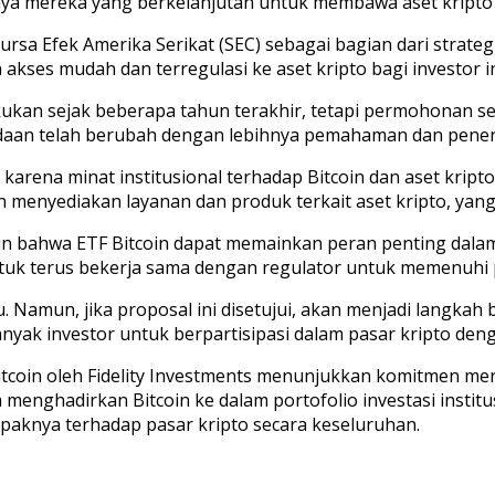
aya mereka yang berkelanjutan untuk membawa aset kripto
ursa Efek Amerika Serikat (SEC) sebagai bagian dari strate
n akses mudah dan terregulasi ke aset kripto bagi investor in
akukan sejak beberapa tahun terakhir, tetapi permohonan s
aan telah berubah dengan lebihnya pemahaman dan peneri
, karena minat institusional terhadap Bitcoin dan aset kri
menyediakan layanan dan produk terkait aset kripto, yang
kin bahwa ETF Bitcoin dapat memainkan peran penting dal
ntuk terus bekerja sama dengan regulator untuk memenuhi
 Namun, jika proposal ini disetujui, akan menjadi langkah
anyak investor untuk berpartisipasi dalam pasar kripto deng
tcoin oleh Fidelity Investments menunjukkan komitmen me
m menghadirkan Bitcoin ke dalam portofolio investasi instit
aknya terhadap pasar kripto secara keseluruhan.