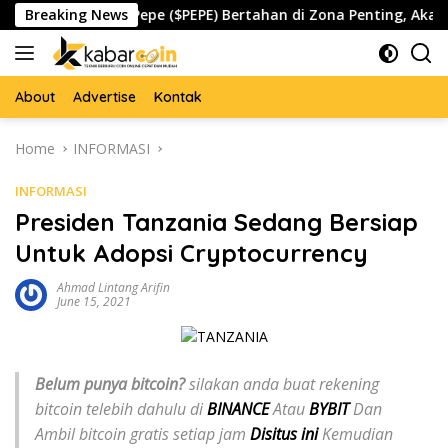
Skip
da
Breaking News
Pepe ($PEPE) Bertahan di Zona Penting, Akankah Me
to
content
About
Advertise
Kontak
Home
INFORMASI
INFORMASI
Presiden Tanzania Sedang Bersiap
Untuk Adopsi Cryptocurrency
Ahmad Lintang Arifin
June 15, 2021
Belum punya bitcoin?
silakan anda buat rekening
bitcoin telebih dahulu di
BINANCE
Atau
BYBIT
Dan
Ambil bitcoin gratis setiap jam
Disitus ini
Kemudian