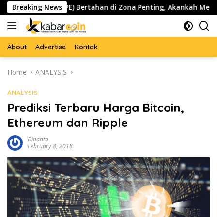
Skip
Pepe ($PEPE) Bertahan di Zona Penting, Akankah Memicu Lonjak
Breaking News
to
content
About
Advertise
Kontak
Home
ANALYSIS
ANALYSIS
Prediksi Terbaru Harga Bitcoin,
Ethereum dan Ripple
Dinanto
February 8, 2018