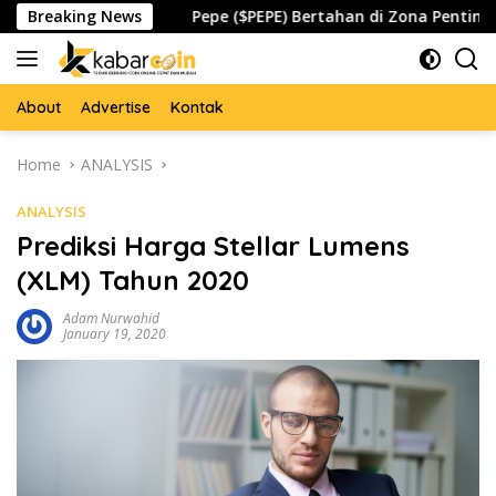
Skip
aspada
Breaking News
Pepe ($PEPE) Bertahan di Zona Penting, Akanka
to
content
About
Advertise
Kontak
Home
ANALYSIS
ANALYSIS
Prediksi Harga Stellar Lumens
(XLM) Tahun 2020
Adam Nurwahid
January 19, 2020