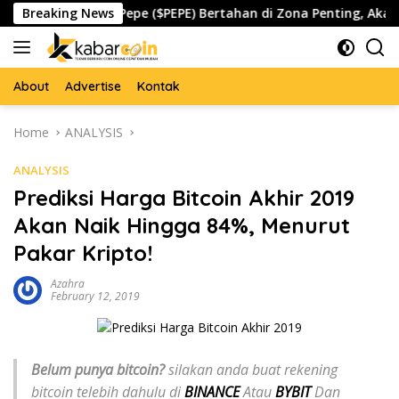
Skip
a
Breaking News
Pepe ($PEPE) Bertahan di Zona Penting, Akankah Mem
to
content
About
Advertise
Kontak
Home
ANALYSIS
ANALYSIS
Prediksi Harga Bitcoin Akhir 2019
Akan Naik Hingga 84%, Menurut
Pakar Kripto!
Azahra
February 12, 2019
Belum punya bitcoin?
silakan anda buat rekening
bitcoin telebih dahulu di
BINANCE
Atau
BYBIT
Dan