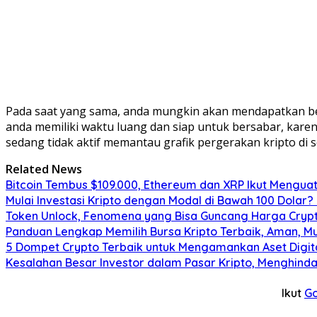
Pada saat yang sama, anda mungkin akan mendapatkan bebe
anda memiliki waktu luang dan siap untuk bersabar, karena 
sedang tidak aktif memantau grafik pergerakan kripto di 
Related News
Bitcoin Tembus $109.000, Ethereum dan XRP Ikut Menguat
Mulai Investasi Kripto dengan Modal di Bawah 100 Dolar
Token Unlock, Fenomena yang Bisa Guncang Harga Crypto
Panduan Lengkap Memilih Bursa Kripto Terbaik, Aman, M
5 Dompet Crypto Terbaik untuk Mengamankan Aset Digit
Kesalahan Besar Investor dalam Pasar Kripto, Menghi
Ikut
G