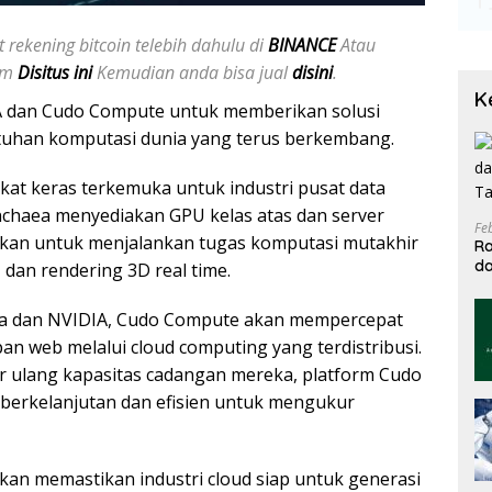
 rekening bitcoin telebih dahulu di
BINANCE
Atau
jam
Disitus ini
Kemudian anda bisa jual
disini
.
K
 dan Cudo Compute untuk memberikan solusi
tuhan komputasi dunia yang terus berkembang.
t keras terkemuka untuk industri pusat data
chaea menyediakan GPU kelas atas dan server
Fe
lukan untuk menjalankan tugas komputasi mutakhir
Ra
da
 dan rendering 3D real time.
T
a dan NVIDIA, Cudo Compute akan mempercepat
 web melalui cloud computing yang terdistribusi.
ulang kapasitas cadangan mereka, platform Cudo
berkelanjutan dan efisien untuk mengukur
akan memastikan industri cloud siap untuk generasi