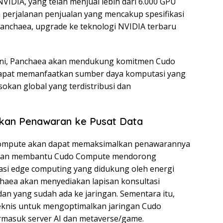
NVIDIA, yang telah menjual lebih dari 6.000 GPU
 perjalanan penjualan yang mencakup spesifikasi
 Panchaea, upgrade ke teknologi NVIDIA terbaru
 ini, Panchaea akan mendukung komitmen Cudo
apat memanfaatkan sumber daya komputasi yang
asokan global yang terdistribusi dan
kan Penawaran ke Pusat Data
ompute akan dapat memaksimalkan penawarannya
ni akan membantu Cudo Compute mendorong
si edge computing yang didukung oleh energi
chaea akan menyediakan lapisan konsultasi
n yang sudah ada ke jaringan. Sementara itu,
knis untuk mengoptimalkan jaringan Cudo
ermasuk server AI dan metaverse/game.