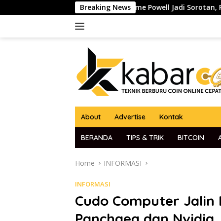
Skip
idato Ketua The Fed Jerome Powell Jadi Sorotan, Pasar Kripto 
Breaking News
to
content
About
Advertise
Kontak
BERANDA
TIPS & TRIK
BITCOIN
Home
INFORMASI
INFORMASI
Cudo Computer Jalin
Panchaea dan Nvidia