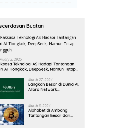
ecerdasan Buatan
bruary 2, 2025
ksasa Teknologi AS Hadapi Tantangan
ri AI Tiongkok, DeepSeek, Namun Tetap
angguh
March 27, 2024
Langkah Besar di Dunia AI,
Allora Network
Perkenalkan Testnet
Revolusioner
March 3, 2024
Alphabet di Ambang
Tantangan Besar dari
Kompetitor AI