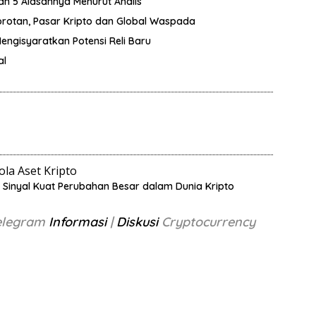
lah 5 Alasannya Menurut Analis
orotan, Pasar Kripto dan Global Waspada
Mengisyaratkan Potensi Reli Baru
al
la Aset Kripto
, Sinyal Kuat Perubahan Besar dalam Dunia Kripto
Telegram
Informasi
|
Diskusi
Cryptocurrency