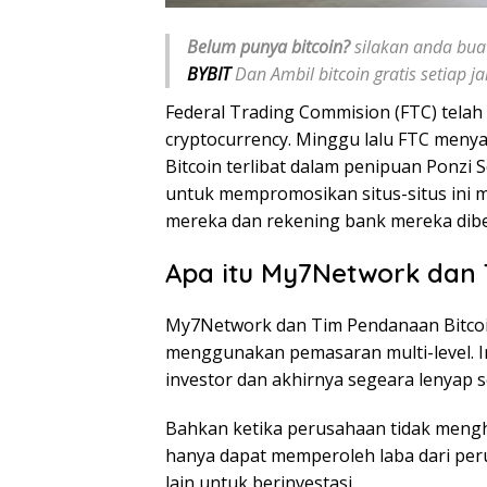
Belum punya bitcoin?
silakan anda buat
BYBIT
Dan Ambil bitcoin gratis setiap 
Federal Trading Commision (FTC) tel
cryptocurrency. Minggu lalu FTC men
Bitcoin terlibat dalam penipuan Ponz
untuk mempromosikan situs-situs ini
mereka dan rekening bank mereka dib
Apa itu My7Network dan 
My7Network dan Tim Pendanaan Bitcoin
menggunakan pemasaran multi-level. I
investor dan akhirnya segeara lenyap
Bahkan ketika perusahaan tidak mengh
hanya dapat memperoleh laba dari pe
lain untuk berinvestasi.