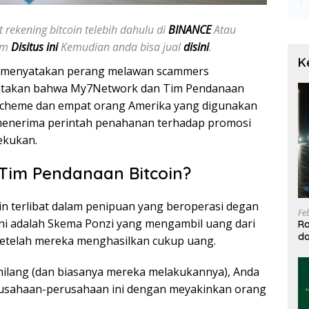
 rekening bitcoin telebih dahulu di
BINANCE
Atau
jam
Disitus ini
Kemudian anda bisa jual
disini
.
K
ah menyatakan perang melawan scammers
yatakan bahwa My7Network dan Tim Pendanaan
i Scheme dan empat orang Amerika yang digunakan
 menerima perintah penahanan terhadap promosi
ekukan.
Tim Pendanaan Bitcoin?
 terlibat dalam penipuan yang beroperasi degan
Fe
ni adalah Skema Ponzi yang mengambil uang dari
Ra
da
 setelah mereka menghasilkan cukup uang.
T
ilang (dan biasanya mereka melakukannya), Anda
rusahaan-perusahaan ini dengan meyakinkan orang