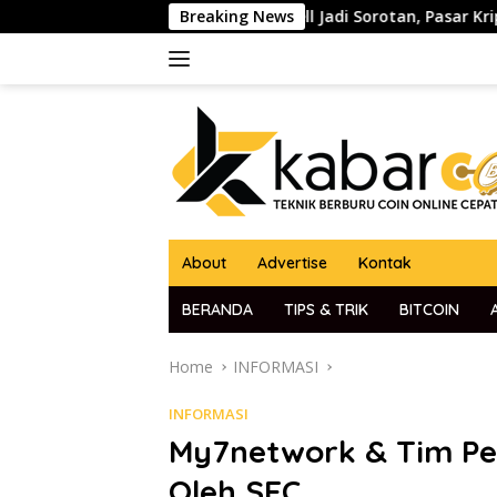
Skip
he Fed Jerome Powell Jadi Sorotan, Pasar Kripto dan Global Wa
Breaking News
to
content
About
Advertise
Kontak
BERANDA
TIPS & TRIK
BITCOIN
Home
INFORMASI
INFORMASI
My7network & Tim Pe
Oleh SEC