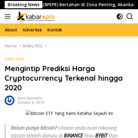
Skip
Pepe ($PEPE) Bertahan di Zona Penting, Akankah Memicu Lon
Breaking News
to
content
About
Advertise
Kontak
Home
ANALYSIS
ANALYSIS
Mengintip Prediksi Harga
Cryptocurrency Terkenal hingga
2020
Kara Najandra
October 4, 2019
Belum punya bitcoin?
silakan anda buat rekening
bitcoin telebih dahulu di
BINANCE
Atau
BYBIT
Dan