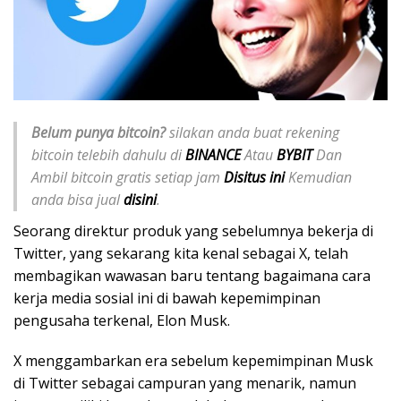
Belum punya bitcoin?
silakan anda buat rekening
bitcoin telebih dahulu di
BINANCE
Atau
BYBIT
Dan
Ambil bitcoin gratis setiap jam
Disitus ini
Kemudian
anda bisa jual
disini
.
Seorang direktur produk yang sebelumnya bekerja di
Twitter, yang sekarang kita kenal sebagai X, telah
membagikan wawasan baru tentang bagaimana cara
kerja media sosial ini di bawah kepemimpinan
pengusaha terkenal, Elon Musk.
X menggambarkan era sebelum kepemimpinan Musk
di Twitter sebagai campuran yang menarik, namun