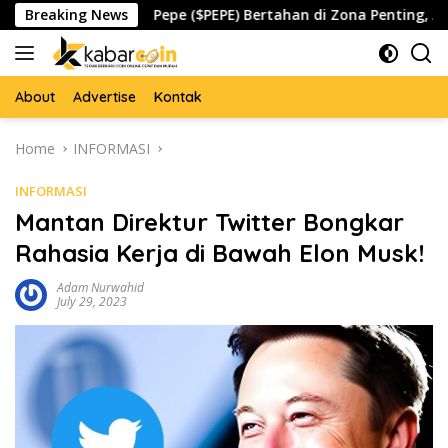
Skip
pada
Breaking News
Pepe ($PEPE) Bertahan di Zona Penting, Akankah 
to
content
About
Advertise
Kontak
Home
INFORMASI
INFORMASI
Mantan Direktur Twitter Bongkar
Rahasia Kerja di Bawah Elon Musk!
Adam Nurwahid
July 29, 2023