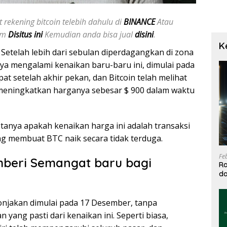
 rekening bitcoin telebih dahulu di
BINANCE
Atau
jam
Disitus ini
Kemudian anda bisa jual
disini
.
K
 Setelah lebih dari sebulan diperdagangkan di zona
ya mengalami kenaikan baru-baru ini, dimulai pada
t setelah akhir pekan, dan Bitcoin telah melihat
h meningkatkan harganya sebesar $ 900 dalam waktu
tanya apakah kenaikan harga ini adalah transaksi
ng membuat BTC naik secara tidak terduga.
Fe
beri Semangat baru bagi
Ra
da
T
onjakan dimulai pada 17 Desember, tanpa
yang pasti dari kenaikan ini. Seperti biasa,