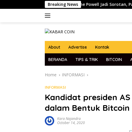
Skip
dato Ketua The Fed Jerome Powell Jadi Sorotan, Pasar Kripto d
Breaking News
to
content
About
Advertise
Kontak
BERANDA
TIPS & TRIK
BITCOIN
Home
INFORMASI
INFORMASI
Kandidat presiden A
dalam Bentuk Bitcoin
Kara Najandra
October 14, 2020