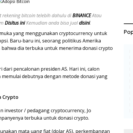
 rekening bitcoin telebih dahulu di
BINANCE
Atau
jam
Disitus ini
Kemudian anda bisa jual
disini
.
Pop
kemuka yang menggunakan cryptocurrency untuk
i. Baru-baru ini, seorang politikus Amerika
 bahwa dia terbuka untuk menerima donasi crypto
dari pencalonan presiden AS. Hari ini, calon
lah memulai debutnya dengan metode donasi yang
n Crypto
an investor / pedagang cryptocurrency, Jo
anyenya terbuka untuk donasi crypto.
nakan mata uang fiat (dolar AS), perkembangan