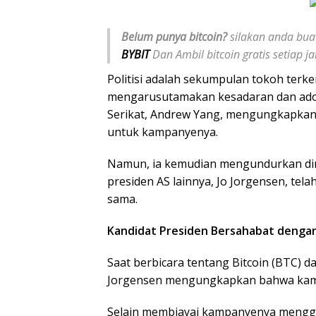
Belum punya bitcoin?
silakan anda buat
BYBIT
Dan Ambil bitcoin gratis setiap 
Politisi adalah sekumpulan tokoh ter
mengarusutamakan kesadaran dan adops
Serikat, Andrew Yang, mengungkapkan
untuk kampanyenya.
Namun, ia kemudian mengundurkan diri 
presiden AS lainnya, Jo Jorgensen, te
sama.
Kandidat Presiden Bersahabat denga
Saat berbicara tentang Bitcoin (BTC) d
Jorgensen mengungkapkan bahwa kamp
Selain membiayai kampanyenya menggu