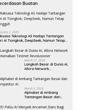
ecerdasan Buatan
bruary 2, 2025
ksasa Teknologi AS Hadapi Tantangan
ri AI Tiongkok, DeepSeek, Namun Tetap
angguh
March 27, 2024
Langkah Besar di Dunia AI,
Allora Network
Perkenalkan Testnet
Revolusioner
March 3, 2024
Alphabet di Ambang
Tantangan Besar dari
Kompetitor AI