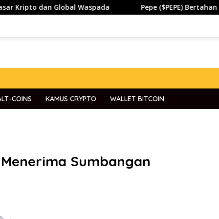
an Global Waspada
Pepe ($PEPE) Bertahan di Zona Pent
ALT-COINS
KAMUS CRYPTO
WALLET BITCOIN
S Menerima Sumbangan