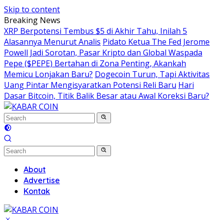
Skip to content
Breaking News
XRP Berpotensi Tembus $5 di Akhir Tahu, Inilah 5
Alasannya Menurut Analis
Pidato Ketua The Fed Jerome
Powell Jadi Sorotan, Pasar Kripto dan Global Waspada
Pepe ($PEPE) Bertahan di Zona Penting, Akankah
Memicu Lonjakan Baru?
Dogecoin Turun, Tapi Aktivitas
Uang Pintar Mengisyaratkan Potensi Reli Baru
Hari
Dasar Bitcoin, Titik Balik Besar atau Awal Koreksi Baru?
About
Advertise
Kontak