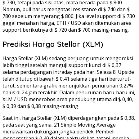
$ 730, tetapi pada sisi atas, mata berada pada $ 800.
Namun, bull harus mengatasi resistance di $ 740 dan $
780 sebelum menyerang $ 800. Jika level support di $ 730
gagal menahan harga, ETH / USD akan ditemukan area
support berikutnya di $ 720 dan $ 700 masing-masing.
Prediksi Harga Stellar (XLM)
Harga Stellar (XLM) sedang berjuang untuk mengoreksi
lebih tinggi setelah menguji support kunci di $ 0,37
selama perdagangan intraday pada hari Selasa 8. Upside
telah ditutup di bawah $ 0,41 selama tiga hari berturut-
turut, sementara grafik menunjukkan penurunan 0,27%
halus di 24 jam terakhir. Dalam penurunan baru-baru ini,
XLM / USD menerobos area pendukung utama di $ 0,40,
$ 0,39 dan $ 0,38 masing-masing
Saat ini, harga Stellar (XLM) diperdagangkan pada $ 0,38,
pada saat yang sama, 21 Simple Moving Average
menawarkan dukungan jangka pendek. Pembeli
menargetkan $ 0,40 dalam waktu dekat, tetapi mereka