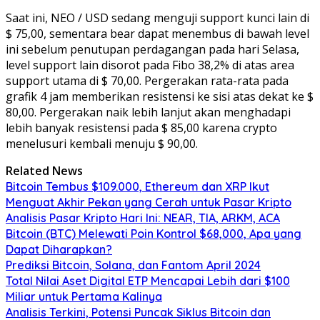
Saat ini, NEO / USD sedang menguji support kunci lain di
$ 75,00, sementara bear dapat menembus di bawah level
ini sebelum penutupan perdagangan pada hari Selasa,
level support lain disorot pada Fibo 38,2% di atas area
support utama di $ 70,00. Pergerakan rata-rata pada
grafik 4 jam memberikan resistensi ke sisi atas dekat ke $
80,00. Pergerakan naik lebih lanjut akan menghadapi
lebih banyak resistensi pada $ 85,00 karena crypto
menelusuri kembali menuju $ 90,00.
Related News
Bitcoin Tembus $109.000, Ethereum dan XRP Ikut
Menguat Akhir Pekan yang Cerah untuk Pasar Kripto
Analisis Pasar Kripto Hari Ini: NEAR, TIA, ARKM, ACA
Bitcoin (BTC) Melewati Poin Kontrol $68,000, Apa yang
Dapat Diharapkan?
Prediksi Bitcoin, Solana, dan Fantom April 2024
Total Nilai Aset Digital ETP Mencapai Lebih dari $100
Miliar untuk Pertama Kalinya
Analisis Terkini, Potensi Puncak Siklus Bitcoin dan