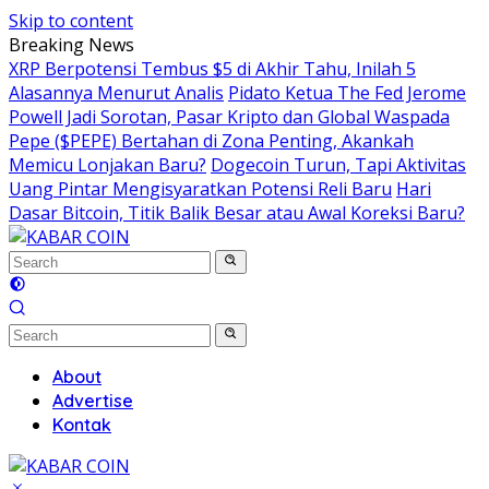
Skip to content
Breaking News
XRP Berpotensi Tembus $5 di Akhir Tahu, Inilah 5
Alasannya Menurut Analis
Pidato Ketua The Fed Jerome
Powell Jadi Sorotan, Pasar Kripto dan Global Waspada
Pepe ($PEPE) Bertahan di Zona Penting, Akankah
Memicu Lonjakan Baru?
Dogecoin Turun, Tapi Aktivitas
Uang Pintar Mengisyaratkan Potensi Reli Baru
Hari
Dasar Bitcoin, Titik Balik Besar atau Awal Koreksi Baru?
About
Advertise
Kontak