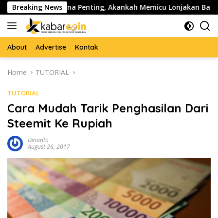
Skip
an di Zona Penting, Akankah Memicu Lonjakan Baru?
Breaking News
Dog
to
content
About
Advertise
Kontak
Home
TUTORIAL
TUTORIAL
Cara Mudah Tarik Penghasilan Dari
Steemit Ke Rupiah
Dinanto
August 26, 2017