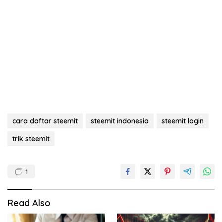
cara daftar steemit
steemit indonesia
steemit login
trik steemit
1
Read Also