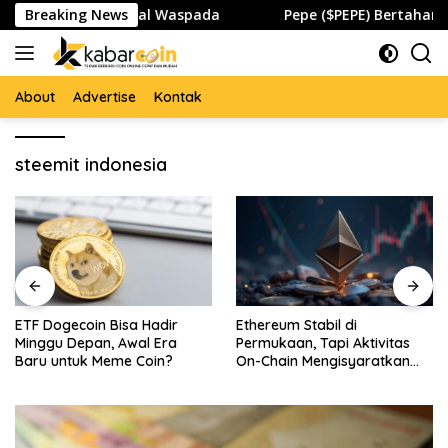
Skip
r Kripto dan Global Waspada
Breaking News
Pepe ($PEPE) Bertahan di
to
content
About
Advertise
Kontak
steemit indonesia
ETF Dogecoin Bisa Hadir
Ethereum Stabil di
Minggu Depan, Awal Era
Permukaan, Tapi Aktivitas
Baru untuk Meme Coin?
On-Chain Mengisyaratkan
Pergerakan Besar