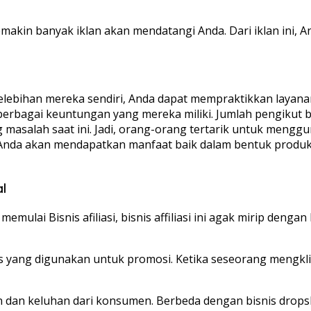
akin banyak iklan akan mendatangi Anda. Dari iklan ini,
kelebihan mereka sendiri, Anda dapat mempraktikkan layan
erbagai keuntungan yang mereka miliki. Jumlah pengikut b
g masalah saat ini. Jadi, orang-orang tertarik untuk men
is, Anda akan mendapatkan manfaat baik dalam bentuk produ
l
ulai Bisnis afiliasi, bisnis affiliasi ini agak mirip denga
sus yang digunakan untuk promosi. Ketika seseorang mengk
aan dan keluhan dari konsumen. Berbeda dengan bisnis drops