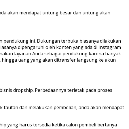
 Anda akan mendapat untung besar dan untung akan
an pendukung ini. Dukungan terbuka biasanya dilakukan
iasanya dipengaruhi oleh konten yang ada di Instagram
ggunakan layanan Anda sebagai pendukung karena banyak
k hingga uang yang akan ditransfer langsung ke akun
n bisnis dropship. Perbedaannya terletak pada proses
lik tautan dan melakukan pembelian, anda akan mendapat
hip yang harus tersedia ketika calon pembeli bertanya