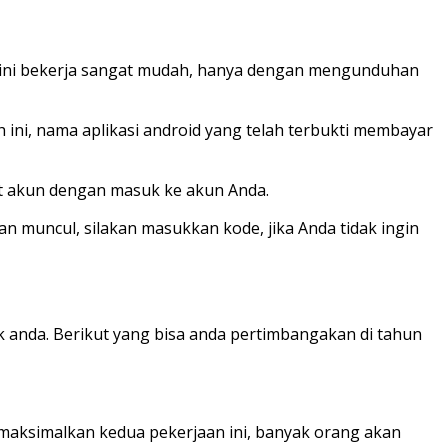
si ini bekerja sangat mudah, hanya dengan mengunduhan
ni, nama aplikasi android yang telah terbukti membayar
at akun dengan masuk ke akun Anda.
muncul, silakan masukkan kode, jika Anda tidak ingin
uk anda. Berikut yang bisa anda pertimbangakan di tahun
emaksimalkan kedua pekerjaan ini, banyak orang akan