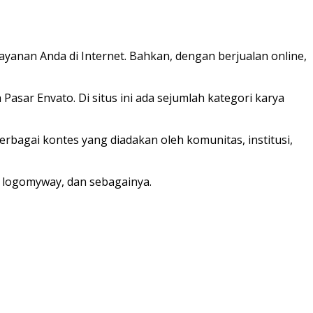
ayanan Anda di Internet. Bahkan, dengan berjualan online,
Pasar Envato. Di situs ini ada sejumlah kategori karya
rbagai kontes yang diadakan oleh komunitas, institusi,
, logomyway, dan sebagainya.