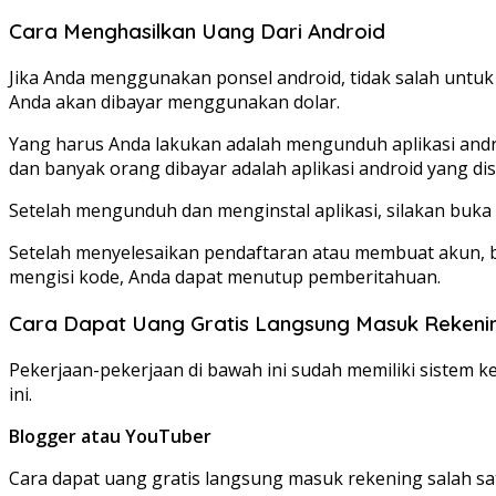
Cara Menghasilkan Uang Dari Android
Jika Anda menggunakan ponsel android, tidak salah untuk
Anda akan dibayar menggunakan dolar.
Yang harus Anda lakukan adalah mengunduh aplikasi andr
dan banyak orang dibayar adalah aplikasi android yang di
Setelah mengunduh dan menginstal aplikasi, silakan buka
Setelah menyelesaikan pendaftaran atau membuat akun, b
mengisi kode, Anda dapat menutup pemberitahuan.
Cara Dapat Uang Gratis Langsung Masuk Rekeni
Pekerjaan-pekerjaan di bawah ini sudah memiliki sistem k
ini.
Blogger atau YouTuber
Cara dapat uang gratis langsung masuk rekening salah s