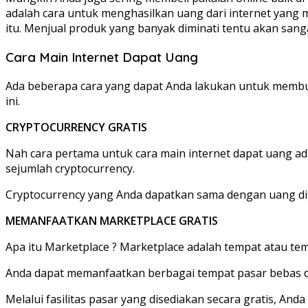
adalah cara untuk menghasilkan uang dari internet yang m
itu. Menjual produk yang banyak diminati tentu akan sa
Cara Main Internet Dapat Uang
Ada beberapa cara yang dapat Anda lakukan untuk membu
ini.
CRYPTOCURRENCY GRATIS
Nah cara pertama untuk cara main internet dapat uang 
sejumlah cryptocurrency.
Cryptocurrency yang Anda dapatkan sama dengan uang digi
MEMANFAATKAN MARKETPLACE GRATIS
Apa itu Marketplace ? Marketplace adalah tempat atau tem
Anda dapat memanfaatkan berbagai tempat pasar bebas di 
Melalui fasilitas pasar yang disediakan secara gratis, 