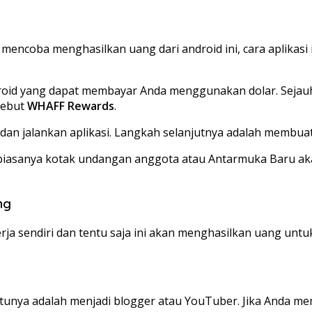
 mencoba menghasilkan uang dari android ini, cara aplika
oid yang dapat membayar Anda menggunakan dolar. Sejauh i
sebut
WHAFF Rewards
.
 dan jalankan aplikasi. Langkah selanjutnya adalah membu
iasanya kotak undangan anggota atau Antarmuka Baru akan 
ng
erja sendiri dan tentu saja ini akan menghasilkan uang unt
atunya adalah menjadi blogger atau YouTuber. Jika Anda m