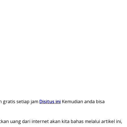
n gratis setiap jam
Disitus ini
Kemudian anda bisa
 uang dari internet akan kita bahas melalui artikel ini,