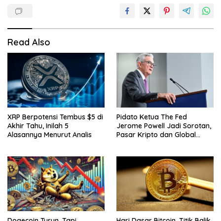
Read Also
XRP Berpotensi Tembus $5 di
Pidato Ketua The Fed
Akhir Tahu, Inilah 5
Jerome Powell Jadi Sorotan,
Alasannya Menurut Analis
Pasar Kripto dan Global
Waspada
Dogecoin Turun, Tapi
Hari Dasar Bitcoin, Titik Balik