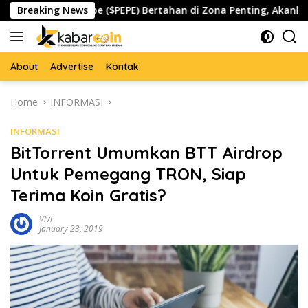
Skip
Breaking News
Pepe ($PEPE) Bertahan di Zona Penting, Akankah Memicu
to
content
About
Advertise
Kontak
Home
INFORMASI
INFORMASI
BitTorrent Umumkan BTT Airdrop
Untuk Pemegang TRON, Siap
Terima Koin Gratis?
Vivi
January 23, 2019