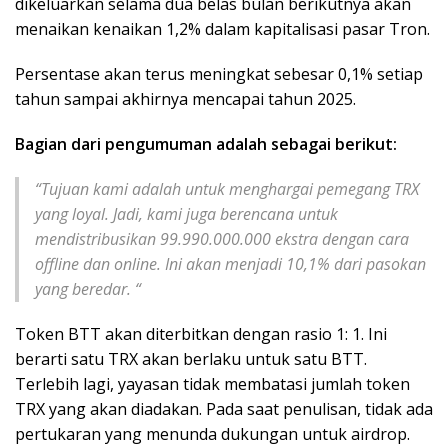
dikeluarkan selama dua belas bulan berikutnya akan
menaikan kenaikan 1,2% dalam kapitalisasi pasar Tron.
Persentase akan terus meningkat sebesar 0,1% setiap
tahun sampai akhirnya mencapai tahun 2025.
Bagian dari pengumuman adalah sebagai berikut:
“Tujuan kami adalah untuk menghargai pemegang TRX
yang loyal. Jadi, kami juga berencana untuk
mendistribusikan 99.990.000.000 ekstra dengan cara
offline dan online. Ini akan menjadi 10,1% dari pasokan
yang beredar. “
Token BTT akan diterbitkan dengan rasio 1: 1. Ini
berarti satu TRX akan berlaku untuk satu BTT.
Terlebih lagi, yayasan tidak membatasi jumlah token
TRX yang akan diadakan. Pada saat penulisan, tidak ada
pertukaran yang menunda dukungan untuk airdrop.