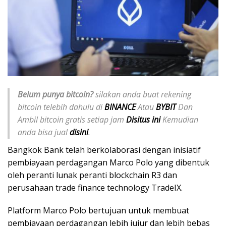
Belum punya bitcoin?
silakan anda buat rekening
bitcoin telebih dahulu di
BINANCE
Atau
BYBIT
Dan
Ambil bitcoin gratis setiap jam
Disitus ini
Kemudian
anda bisa jual
disini
.
Bangkok Bank telah berkolaborasi dengan inisiatif
pembiayaan perdagangan Marco Polo yang dibentuk
oleh peranti lunak peranti blockchain R3 dan
perusahaan trade finance technology TradeIX.
Platform Marco Polo bertujuan untuk membuat
pembiayaan perdagangan lebih jujur ​​dan lebih bebas