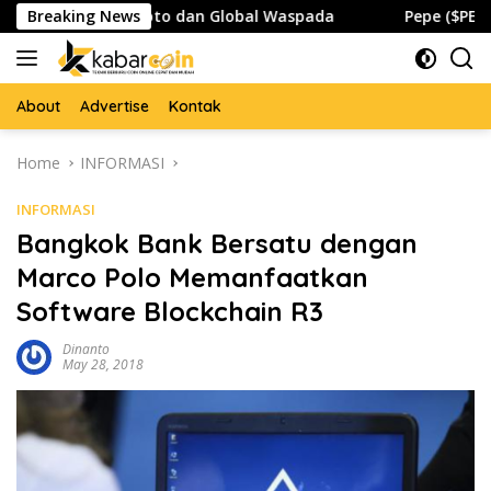
Skip
, Pasar Kripto dan Global Waspada
Breaking News
Pepe ($PEPE) Berta
to
content
About
Advertise
Kontak
Home
INFORMASI
INFORMASI
Bangkok Bank Bersatu dengan
Marco Polo Memanfaatkan
Software Blockchain R3
Dinanto
May 28, 2018