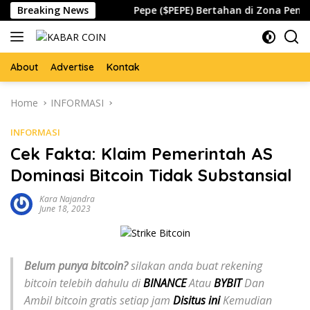
Skip
bal Waspada
Breaking News
Pepe ($PEPE) Bertahan di Zona Penting, A
to
content
About
Advertise
Kontak
Home
INFORMASI
INFORMASI
Cek Fakta: Klaim Pemerintah AS
Dominasi Bitcoin Tidak Substansial
Kara Najandra
June 18, 2023
Belum punya bitcoin?
silakan anda buat rekening
bitcoin telebih dahulu di
BINANCE
Atau
BYBIT
Dan
Ambil bitcoin gratis setiap jam
Disitus ini
Kemudian