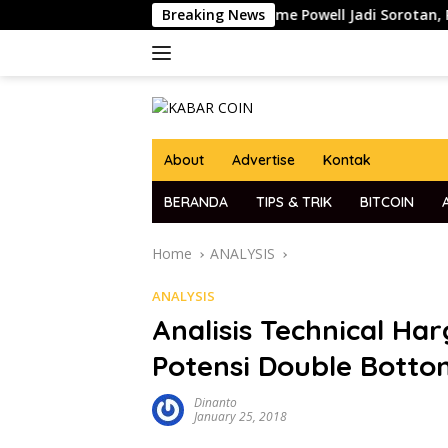
Skip
Pidato Ketua The Fed Jerome Powell Jadi Sorotan, Pasar Kript
Breaking News
to
content
About
Advertise
Kontak
BERANDA
TIPS & TRIK
BITCOIN
Home
ANALYSIS
ANALYSIS
Analisis Technical Ha
Potensi Double Botto
Dinanto
January 25, 2018