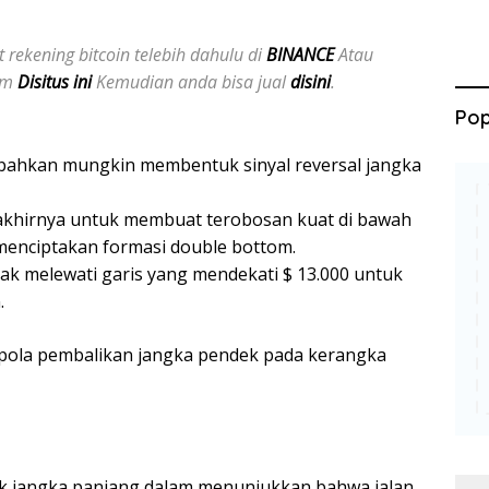
 rekening bitcoin telebih dahulu di
BINANCE
Atau
jam
Disitus ini
Kemudian anda bisa jual
disini
.
Pop
n, bahkan mungkin membentuk sinyal reversal jangka
akhirnya untuk membuat terobosan kuat di bawah
 menciptakan formasi double bottom.
ak melewati garis yang mendekati $ 13.000 untuk
.
ola pembalikan jangka pendek pada kerangka
k jangka panjang dalam menunjukkan bahwa jalan