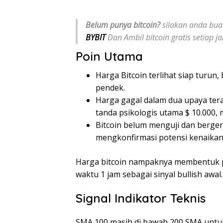
Belum punya bitcoin?
silakan anda buat
BYBIT
Dan Ambil bitcoin gratis setiap 
Poin Utama
Harga Bitcoin terlihat siap turu
pendek.
Harga gagal dalam dua upaya ter
tanda psikologis utama $ 10.000,
Bitcoin belum menguji dan berger
mengkonfirmasi potensi kenaikan
Harga bitcoin nampaknya membentuk p
waktu 1 jam sebagai sinyal bullish awal.
Signal Indikator Teknis
SMA 100 masih di bawah 200 SMA untu