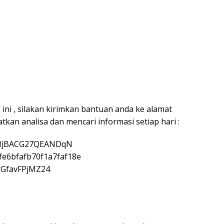
ini , silakan kirimkan bantuan anda ke alamat
an analisa dan mencari informasi setiap hari :
HjBACG27QEANDqN
e6bfafb70f1a7faf18e
tGfavFPjMZ24