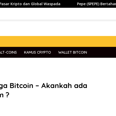
o dan Global Waspada
Pepe ($PEPE) Bertahan di Zona Pe
ALT-COINS
KAMUS CRYPTO
WALLET BITCOIN
rga Bitcoin – Akankah ada
m ?