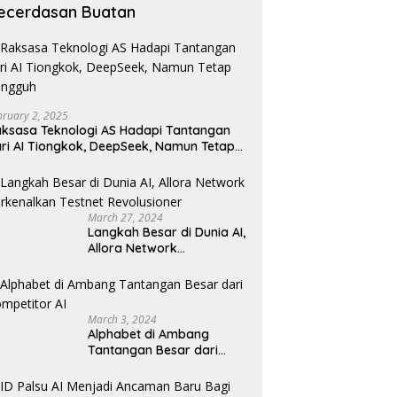
ecerdasan Buatan
bruary 2, 2025
ksasa Teknologi AS Hadapi Tantangan
ri AI Tiongkok, DeepSeek, Namun Tetap
angguh
March 27, 2024
Langkah Besar di Dunia AI,
Allora Network
Perkenalkan Testnet
Revolusioner
March 3, 2024
Alphabet di Ambang
Tantangan Besar dari
Kompetitor AI