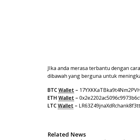
JIka anda merasa terbantu dengan cara 
dibawah yang berguna untuk meningkatk
BTC
Wallet
–
17YXKKaTBka9t4Nm2PV
ETH
Wallet
–
0x2e2202ac5096c9973b6cf
LTC
Wallet
–
LR63Z49jnaXdRchank8f3t
Related News