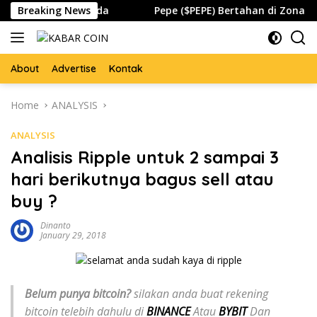
Skip
 Global Waspada
Breaking News
Pepe ($PEPE) Bertahan di Zona Pentin
to
content
About
Advertise
Kontak
Home
ANALYSIS
ANALYSIS
Analisis Ripple untuk 2 sampai 3
hari berikutnya bagus sell atau
buy ?
Dinanto
January 29, 2018
Belum punya bitcoin?
silakan anda buat rekening
bitcoin telebih dahulu di
BINANCE
Atau
BYBIT
Dan