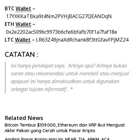
BTC
Wallet
–
17YXKKaTBka9t4Nm2PVHjBACG27QEANDqN
ETH
Wallet
–
0x2e2202ac5096c9973b6cfe6bfafb70f1a7faf18e
LTC
Wallet
–
LR63Z49jnaXdRchank8f3ttGfavFPjMZ24
CATATAN :
Ini hanya pendapat saya. Artinya apa? Artinya bukan
saran atau rekomendasi untuk membeli atau menjual
apapun! Ini hanya dimaksudkan untuk digunakan
sebagai tujuan informatif . *
Related News
Bitcoin Tembus $109.000, Ethereum dan XRP Ikut Menguat
Akhir Pekan yang Cerah untuk Pasar Kripto
Analisis Pasar Kripto Hari Ini: NEAR, TIA, ARKM, ACA