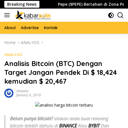
Skip
lobal Waspada
Breaking News
Pepe ($PEPE) Bertahan di Zona Penting, 
to
content
About
Advertise
Kontak
Home
ANALYSIS
ANALYSIS
Analisis Bitcoin (BTC) Dengan
Target Jangan Pendek Di $ 18,424
kemudian $ 20,467
Dinanto
January 6, 2018
Belum punya bitcoin?
silakan anda buat rekening
bitcoin telebih dahulu di
BINANCE
Atau
BYBIT
Dan