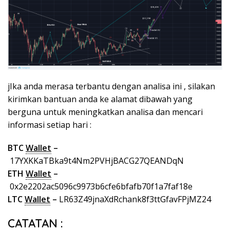
jIka anda merasa terbantu dengan analisa ini , silakan
kirimkan bantuan anda ke alamat dibawah yang
berguna untuk meningkatkan analisa dan mencari
informasi setiap hari :
BTC
Wallet
–
17YXKKaTBka9t4Nm2PVHjBACG27QEANDqN
ETH
Wallet
–
0x2e2202ac5096c9973b6cfe6bfafb70f1a7faf18e
LTC
Wallet
–
LR63Z49jnaXdRchank8f3ttGfavFPjMZ24
CATATAN :