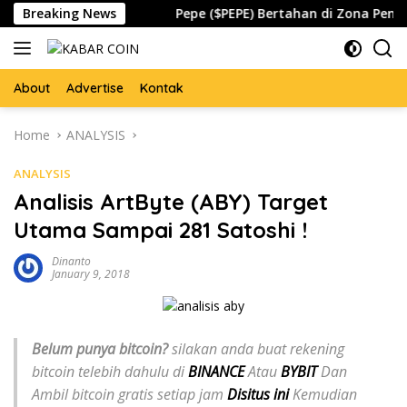
Skip
obal Waspada
Breaking News
Pepe ($PEPE) Bertahan di Zona Penting, A
to
content
About
Advertise
Kontak
Home
ANALYSIS
ANALYSIS
Analisis ArtByte (ABY) Target
Utama Sampai 281 Satoshi !
Dinanto
January 9, 2018
Belum punya bitcoin?
silakan anda buat rekening
bitcoin telebih dahulu di
BINANCE
Atau
BYBIT
Dan
Ambil bitcoin gratis setiap jam
Disitus ini
Kemudian