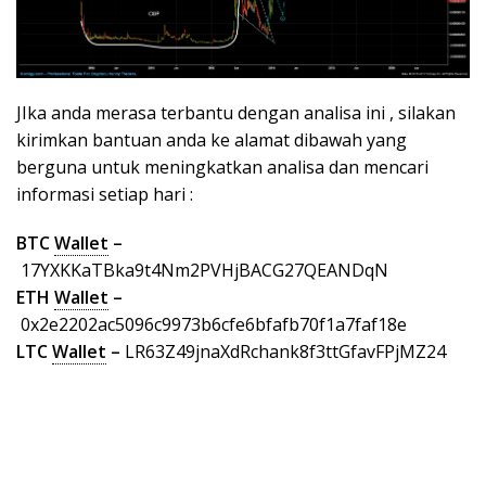
JIka anda merasa terbantu dengan analisa ini , silakan
kirimkan bantuan anda ke alamat dibawah yang
berguna untuk meningkatkan analisa dan mencari
informasi setiap hari :
BTC
Wallet
–
17YXKKaTBka9t4Nm2PVHjBACG27QEANDqN
ETH
Wallet
–
0x2e2202ac5096c9973b6cfe6bfafb70f1a7faf18e
LTC
Wallet
–
LR63Z49jnaXdRchank8f3ttGfavFPjMZ24