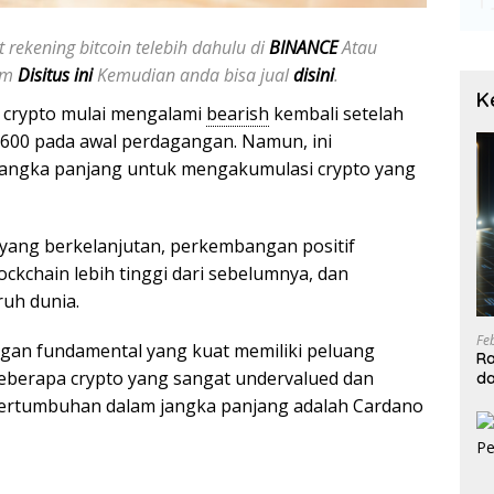
 rekening bitcoin telebih dahulu di
BINANCE
Atau
jam
Disitus ini
Kemudian anda bisa jual
disini
.
K
r crypto mulai mengalami
bearish
kembali setelah
 5600 pada awal perdagangan. Namun, ini
r jangka panjang untuk mengakumulasi crypto yang
 yang berkelanjutan, perkembangan positif
ckchain lebih tinggi dari sebelumnya, dan
ruh dunia.
Fe
gan fundamental yang kuat memiliki peluang
Ra
eberapa crypto yang sangat undervalued dan
da
T
pertumbuhan dalam jangka panjang adalah Cardano