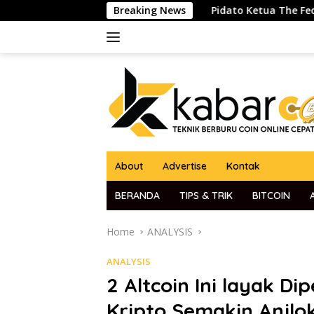
Skip
nya Menurut Analis
Breaking News
Pidato Ketua The Fed Jerome Powell 
to
content
About
Advertise
Kontak
BERANDA
TIPS & TRIK
BITCOIN
Home
ANALYSIS
ANALYSIS
2 Altcoin Ini layak D
Kripto Semakin Anjlok