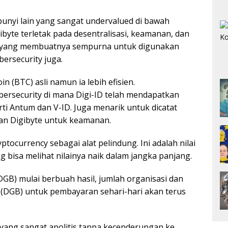
unyi lain yang sangat undervalued di bawah
igibyte terletak pada desentralisasi, keamanan, dan
ibut yang membuatnya sempurna untuk digunakan
bersecurity juga.
in (BTC) asli namun ia lebih efisien.
ersecurity di mana Digi-ID telah mendapatkan
ti Antum dan V-ID. Juga menarik untuk dicatat
an Digibyte untuk keamanan.
ptocurrency sebagai alat pelindung. Ini adalah nilai
ng bisa melihat nilainya naik dalam jangka panjang.
DGB) mulai berbuah hasil, jumlah organisasi dan
(DGB) untuk pembayaran sehari-hari akan terus
yang sangat apolitis tanpa kecenderungan ke