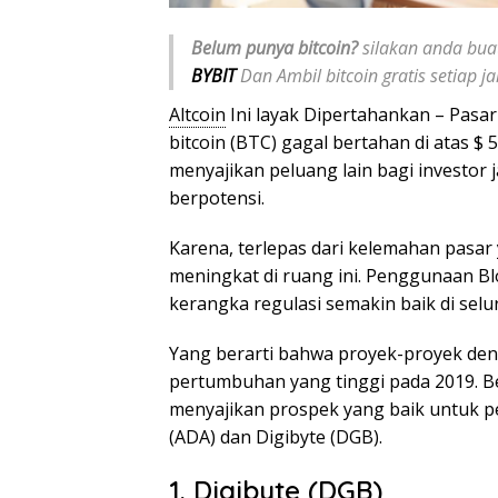
Belum punya bitcoin?
silakan anda buat
BYBIT
Dan Ambil bitcoin gratis setiap 
Altcoin
Ini layak Dipertahankan – Pasa
bitcoin (BTC) gagal bertahan di atas $
menyajikan peluang lain bagi investo
berpotensi.
Karena, terlepas dari kelemahan pasar
meningkat di ruang ini. Penggunaan Blo
kerangka regulasi semakin baik di selu
Yang berarti bahwa proyek-proyek den
pertumbuhan yang tinggi pada 2019. B
menyajikan prospek yang baik untuk 
(ADA) dan Digibyte (DGB).
1. Digibyte (DGB)