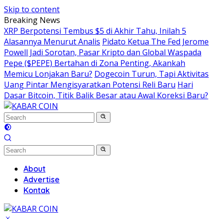
Skip to content
Breaking News
XRP Berpotensi Tembus $5 di Akhir Tahu, Inilah 5
Alasannya Menurut Analis
Pidato Ketua The Fed Jerome
Powell Jadi Sorotan, Pasar Kripto dan Global Waspada
Pepe ($PEPE) Bertahan di Zona Penting, Akankah
Memicu Lonjakan Baru?
Dogecoin Turun, Tapi Aktivitas
Uang Pintar Mengisyaratkan Potensi Reli Baru
Hari
Dasar Bitcoin, Titik Balik Besar atau Awal Koreksi Baru?
About
Advertise
Kontak